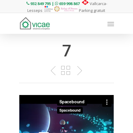
932 849 795 |
659 998 867
Vallcarca-
Lesseps
Parking gratuït
7