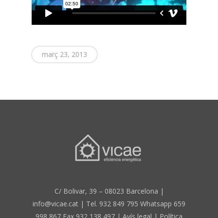
març 23, 2013
C/ Bolivar, 39 – 08023 Barcelona |
info@vicae.cat | Tel. 932 849 795 Whatsapp 659
998 867 Fax 932 138 497 |
Avís legal
|
Política