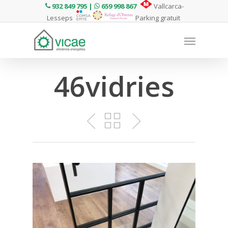
932 849 795 |
659 998 867
Vallcarca-
Lesseps
Parking gratuït
46vidries