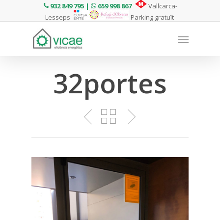
932 849 795 |
659 998 867
Vallcarca-
Lesseps
Parking gratuït
32portes